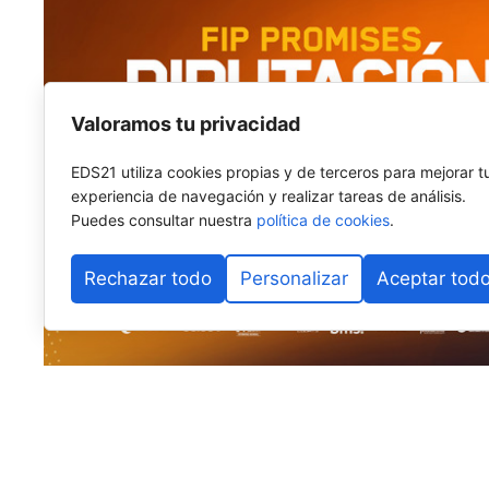
Valoramos tu privacidad
EDS21 utiliza cookies propias y de terceros para mejorar t
experiencia de navegación y realizar tareas de análisis.
Puedes consultar nuestra
política de cookies
.
Rechazar todo
Personalizar
Aceptar tod
El pádel base internacional vuelve a fijar su mirada e
Alhaurín de la Torre
se prepara para albergar la
sext