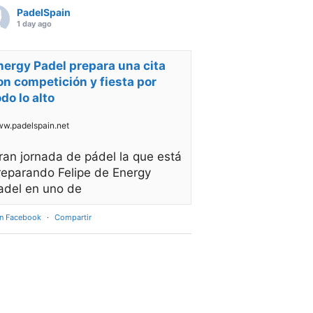
PadelSpain
1 day ago
nergy Padel prepara una cita
on competición y fiesta por
odo lo alto
w.padelspain.net
ran jornada de pádel la que está
reparando Felipe de Energy
adel en uno de
en Facebook
·
Compartir