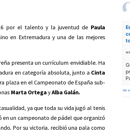
6 por el talento y la juventud de
Paula
E
c
ino en Extremadura y una de las mejores
t
ww
reña presenta un currículum envidiable. Ha
G
dura en categoría absoluta, junto a
Cinta
p
P
era plaza en el Campeonato de España sub-
Ver 
onas
Marta Ortega
y
Alba Galán.
asualidad, ya que toda su vida jugó al tenis
ibió en un campeonato de pádel que organizó
do. Por su victoria, recibió una pala como