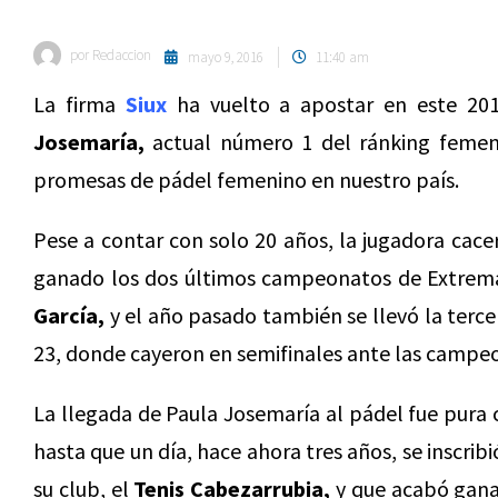
por
Redaccion
mayo 9, 2016
11:40 am
La firma
Siux
ha vuelto a apostar en este 201
Josemaría,
actual número 1 del ránking femen
promesas de pádel femenino en nuestro país.
Pese a contar con solo 20 años, la jugadora cace
ganado los dos últimos campeonatos de Extrema
García,
y el año pasado también se llevó la terc
23, donde cayeron en semifinales ante las campe
La llegada de Paula Josemaría al pádel fue pura c
hasta que un día, hace ahora tres años, se inscr
su club, el
Tenis Cabezarrubia,
y que acabó ganan