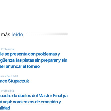
 más
leído