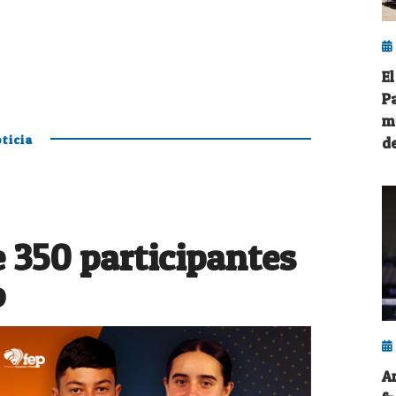
E
P
m
ticia
d
 350 participantes
o
A