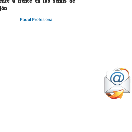
rente a frente en las semis de
jón
Pádel Profesional