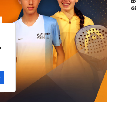
f
Gi
u
o
n la provincia de Málaga. La localidad de
a edición del FIP Promises Diputación de