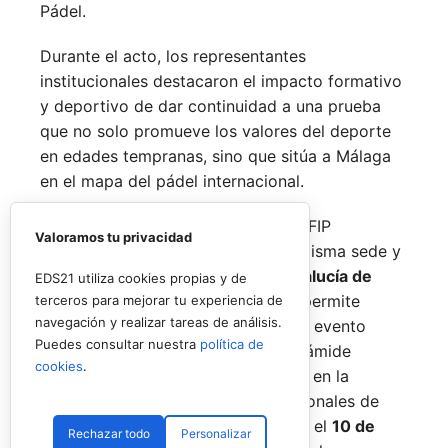
Pádel.
Durante el acto, los representantes
institucionales destacaron el impacto formativo
y deportivo de dar continuidad a una prueba
que no solo promueve los valores del deporte
en edades tempranas, sino que sitúa a Málaga
en el mapa del pádel internacional.
De forma paralela al desarrollo del FIP
Valoramos tu privacidad
Promises, la FAP organizará en la misma sede y
fechas los
Internacionales de Andalucía de
EDS21 utiliza cookies propias y de
Menores 2026
. Esta cita paralela permite
terceros para mejorar tu experiencia de
navegación y realizar tareas de análisis.
incorporar la categoría
benjamín
al evento
Puedes consultar nuestra
política de
global, completando así toda la pirámide
cookies
.
formativa.
El plazo para registrarse en la
categoría benjamín de los Internacionales de
Andalucía permanece abierto hasta el
10 de
Rechazar todo
Personalizar