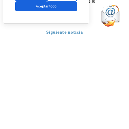
agosto
a través de la web oficial de la
Aceptar todo
Federación.
Siguiente noticia
PÁDEL PROFESIONAL
Stupa y Yanguas
ponen fin a su
unión: la derrota en
Londres precipita
su despedida