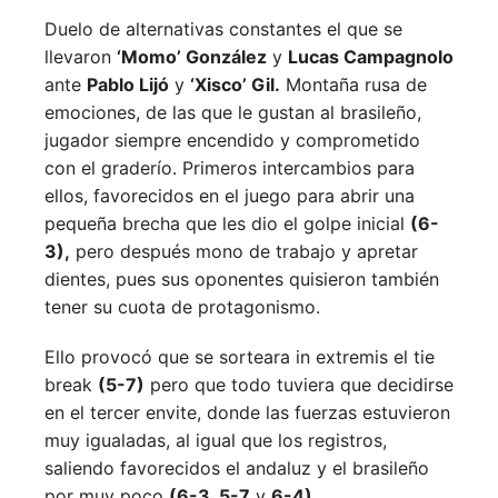
Duelo de alternativas constantes el que se
llevaron
‘Momo’ González
y
Lucas Campagnolo
ante
Pablo Lijó
y
‘Xisco’ Gil.
Montaña rusa de
emociones, de las que le gustan al brasileño,
jugador siempre encendido y comprometido
con el graderío. Primeros intercambios para
ellos, favorecidos en el juego para abrir una
pequeña brecha que les dio el golpe inicial
(6-
3),
pero después mono de trabajo y apretar
dientes, pues sus oponentes quisieron también
tener su cuota de protagonismo.
Ello provocó que se sorteara in extremis el tie
break
(5-7)
pero que todo tuviera que decidirse
en el tercer envite, donde las fuerzas estuvieron
muy igualadas, al igual que los registros,
saliendo favorecidos el andaluz y el brasileño
por muy poco
(6-3, 5-7
y
6-4).