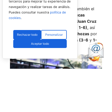
terceros para mejorar tu experiencia de
navegación y realizar tareas de análisis.
En otro orden de cosas, destacar también el
Puedes consultar nuestra
política de
asalto sufrido por
Javi Garrido
y
Lucas
cookies
.
Bergamini,
pareja nº9 a manos de
Juan Cruz
Belluati
y
Nacho Piotto (6-3, 4-6
y
1-6),
así
como el de
Javi Barahona
y
Álex Chozas
por
Rechazar todo
Personalizar
parte de
David Gala
y
Enzo Jensen (3-6
y
1-
Aceptar todo
6).