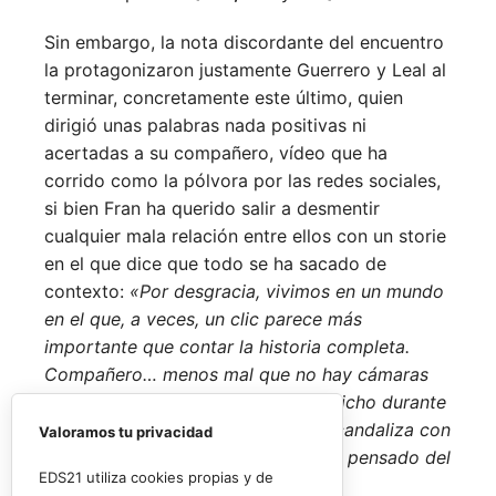
Sin embargo, la nota discordante del encuentro
la protagonizaron justamente Guerrero y Leal al
terminar, concretamente este último, quien
dirigió unas palabras nada positivas ni
acertadas a su compañero, vídeo que ha
corrido como la pólvora por las redes sociales,
si bien Fran ha querido salir a desmentir
cualquier mala relación entre ellos con un storie
en el que dice que todo se ha sacado de
contexto:
«Por desgracia, vivimos en un mundo
en el que, a veces, un clic parece más
importante que contar la historia completa.
Compañero… menos mal que no hay cámaras
grabando todo lo que nos hemos dicho durante
estos años, porque si alguno se escandaliza con
Valoramos tu privacidad
esto, no quiero imaginar qué habría pensado del
EDS21 utiliza cookies propias y de
resto».
Juzguen ustedes mismos.