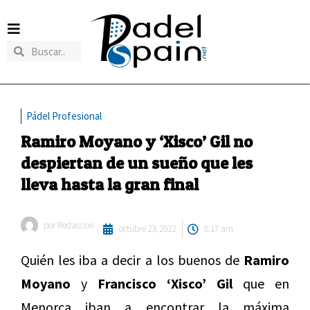
Pádel Profesional
Ramiro Moyano y ‘Xisco’ Gil no
despiertan de un sueño que les
lleva hasta la gran final
por
Redaccion
octubre 23, 2022
8:17 am
Quién les iba a decir a los buenos de
Ramiro
Moyano
y
Francisco ‘Xisco’ Gil
que en
Menorca iban a encontrar la máxima