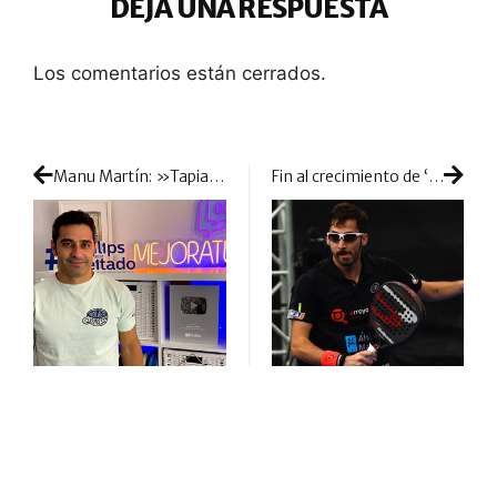
DEJA UNA RESPUESTA
Los comentarios están cerrados.
Manu Martín: »Tapia y Coello tienen capacidad para ser nº1, la duda está en saber cuándo pueden materializar esa opción»
Fin al crecimiento de ‘Xisco’ Gil al lado de Bullpadel