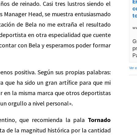
E
s de reinado. Casi tres lustros siendo el
c
s Manager Head, se muestra entusiasmado
t
icación de Bela no me extraña el resultado
ww
n deportista en otra especialidad que cuente
G
 contar con Bela y esperamos poder formar
p
P
Ver 
enos positiva. Según sus propias palabras:
que ha sido un gran artífice para que mi
r en la misma marca que otros deportistas
 un orgullo a nivel personal».
gentino, que recomienda la pala
Tornado
a de la magnitud histórica por la cantidad