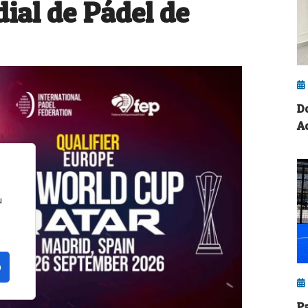
ial de Pádel de
D
A
u
o
P