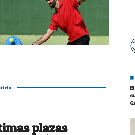
E
ticia
s
G
ltimas plazas