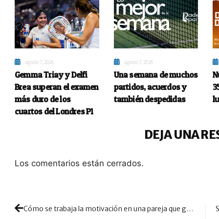
agosto 7, 2026
agosto 7, 2026
Gemma Triay y Delfi
Una semana de muchos
N
Brea superan el examen
partidos, acuerdos y
3
más duro de los
también despedidas
l
cuartos del Londres P1
DEJA UNA RE
Los comentarios están cerrados.
Cómo se trabaja la motivación en una pareja que gana tanto