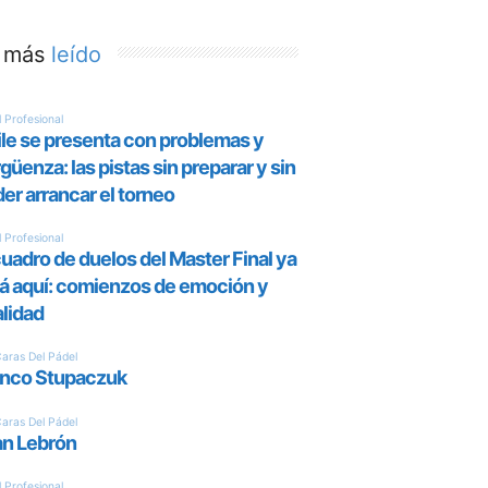
 más
leído