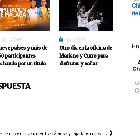
agosto 7, 2026
agosto 7, 2026
En
ueve países y más de
Otro día en la oficina de
50 participantes
Mariano y Curro para
uchando por un título
disfrutar y soñar
Ch
SPUESTA
Ser lento en movimientos rápidos y rápido en movimientos lentos