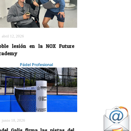
abril 12, 2026
oble lesión en la NOX Future
cademy
Pádel Profesional
junio 18, 2026
adel Galis firma las pistas del