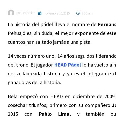
por
Redaccion
noviembre 10, 2015
8:00 am
La historia del pádel lleva el nombre de
Fernand
Pehuajó es, sin duda, el mejor exponente de est
cuantos han saltado jamás a una pista.
14 veces número uno, 14 años seguidos liderando 
del trono. El jugador
HEAD Pádel
lo ha vuelto a h
de su laureada historia y ya es el integrante 
ganadoras de la historia.
Bela empezó con HEAD en diciembre de 2009
cosechar triunfos, primero con su compañero
Ju
2015 con
Pablo Lima,
y también punt