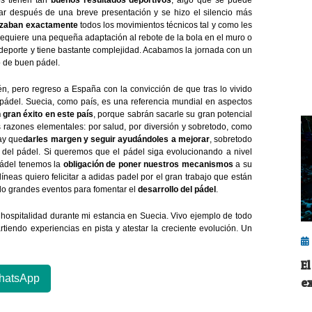
os tienen tan
buenos resultados deportivos
, algo que se puede
ar después de una breve presentación y se hizo el silencio más
izaban exactamente
todos los movimientos técnicos tal y como les
requiere una pequeña adaptación al rebote de la bola en el muro o
 deporte y tiene bastante complejidad. Acabamos la jornada con un
o de buen pádel.
n, pero regreso a España con la convicción de que tras lo vivido
ádel. Suecia, como país, es una referencia mundial en aspectos
 gran éxito en este país
, porque sabrán sacarle su gran potencial
s razones elementales: por salud, por diversión y sobretodo, como
hay que
darles margen y seguir ayudándoles a mejorar
, sobretodo
del pádel. Si queremos que el pádel siga evolucionando a nivel
 pádel tenemos la
obligación de poner nuestros mecanismos
a su
íneas quiero felicitar a adidas padel por el gran trabajo que están
ndo grandes eventos para fomentar el
desarrollo del pádel
.
 hospitalidad durante mi estancia en Suecia. Vivo ejemplo de todo
tiendo experiencias en pista y atestar la creciente evolución. Un
E
hatsApp
e