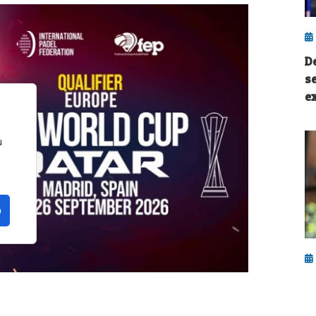
D
s
e
u
o
P
u