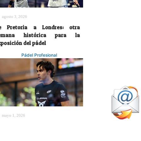
agosto 3, 2026
e Pretoria a Londres: otra
emana histórica para la
xposición del pádel
Pádel Profesional
mayo 1, 2026
ablo Cardona vuelve a parar:
na recaída reabre las dudas