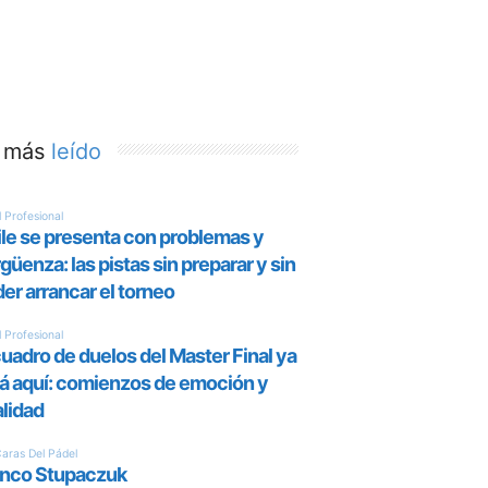
 más
leído