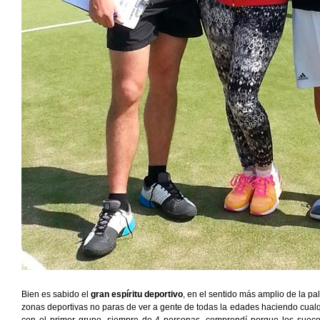
Bien es sabido el
gran espíritu deportivo
, en el sentido más amplio de la pa
zonas deportivas no paras de ver a gente de todas la edades haciendo cualq