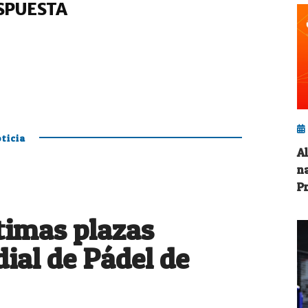
SPUESTA
ticia
A
n
P
ltimas plazas
ial de Pádel de