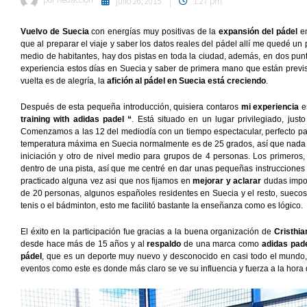
julio 26, 2015
1:27 pm
Vuelvo de Suecia
con energías muy positivas de la
expansión del pádel
en
que al preparar el viaje y saber los datos reales del pádel allí me quedé u
medio de habitantes, hay dos pistas en toda la ciudad, además, en dos puntos
experiencia estos días en Suecia y saber de primera mano que están previ
vuelta es de alegría, la
afición al pádel en Suecia está creciendo
.
Después de esta pequeña introducción, quisiera contaros
mi experiencia
e
training with adidas padel “
. Está situado en un lugar privilegiado, just
Comenzamos a las 12 del mediodía con un tiempo espectacular, perfecto para
temperatura máxima en Suecia normalmente es de 25 grados, así que nada 
iniciación y otro de nivel medio para grupos de 4 personas. Los primeros,
dentro de una pista, así que me centré en dar unas pequeñas instrucciones
practicado alguna vez asi que nos fijamos en
mejorar y aclarar
dudas import
de 20 personas, algunos españoles residentes en Suecia y el resto, suecos
tenis o el bádminton, esto me facilitó bastante la enseñanza como es lógico.
El éxito en la participación fue gracias a la buena organización de
Cristhia
desde hace más de 15 años y al
respaldo
de una marca como
adidas pad
pádel
, que es un deporte muy nuevo y desconocido en casi todo el mundo
eventos como este es donde más claro se ve su influencia y fuerza a la hora 