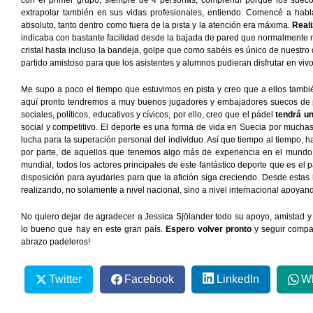
con el primer grupo, siempre de 4 personas, comprendí porque los suec
extrapolar también en sus vidas profesionales, entiendo. Comencé a habl
absoluto, tanto dentro como fuera de la pista y la atención era máxima.
Real
indicaba con bastante facilidad desde la bajada de pared que normalmente 
cristal hasta incluso la bandeja, golpe que como sabéis es único de nuestro
partido amistoso para que los asistentes y alumnos pudieran disfrutar en viv
Me supo a poco el tiempo que estuvimos en pista y creo que a ellos tambié
aquí pronto tendremos a muy buenos jugadores y embajadores suecos de p
sociales, políticos, educativos y cívicos, por ello, creo que el pádel
tendrá un
social y competitivo. El deporte es una forma de vida en Suecia por mucha
lucha para la superación personal del individuo. Así que tiempo al tiempo, 
por parte, de aquellos que tenemos algo más de experiencia en el mundo 
mundial, todos los actores principales de este fantástico deporte que es el
disposición para ayudarles para que la afición siga creciendo. Desde estas l
realizando, no solamente a nivel nacional, sino a nivel internacional apoya
No quiero dejar de agradecer a Jessica Sjölander todo su apoyo, amistad y
lo bueno que hay en este gran país.
Espero volver pronto
y seguir compar
abrazo padeleros!
Twitter
Facebook
LinkedIn
W