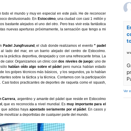
 todo el mundo y muy en especial en este país. He de reconocer
n poco desilusionado. En
Estocolmo
, una ciudad con casi 1 millón y
 bastante alejados el uno del otro. Pero tras vivir esta fantástica
E
stas nuevas aperturas próximamente, la sensación que tengo a mi
c
t
n
Padel Jungfrusund
, el club donde realizamos el evento
” padel
o al lado del mar, en un barrio alejado del centro de Estocolmo.
ww
 la práctica deportiva, despejado y con una refrescante brisa. La
de calor. Organizamos un clinic con
dos niveles de juego:
uno de
G
 sólo
habían oído algo sobre el pádel
pero nunca habían estado
p
 de los golpes técnicos más básicos, y los segundos, ya lo habían
antes sobre la táctica y la técnica. Contamos con la participación
P
. Casi todos practicantes de deportes de raqueta como el squash,
Ver 
n Carrera
, argentino y amante del pádel que reside en Estocolmo
el
, que es reconocida a nivel mundial. Es
muy importante para el
, que adidas haya
apostado seriamente por el pádel
. En casos y
de movilizar a deportistas de cualquier parte del mundo.