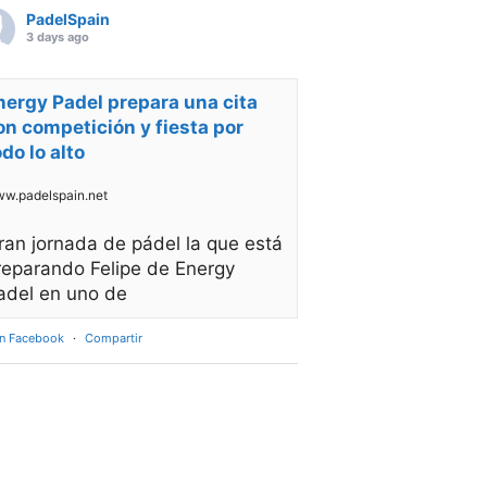
PadelSpain
3 days ago
nergy Padel prepara una cita
on competición y fiesta por
odo lo alto
w.padelspain.net
ran jornada de pádel la que está
reparando Felipe de Energy
adel en uno de
en Facebook
·
Compartir