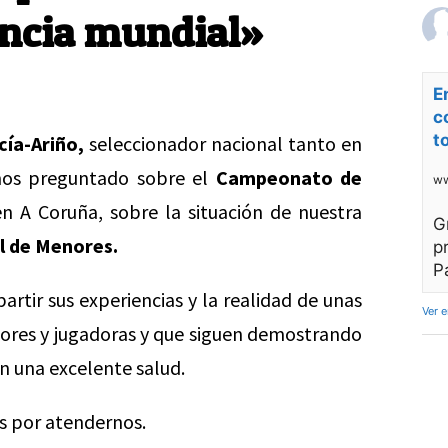
encia mundial»
E
c
t
cía-Ariño,
seleccionador nacional tanto en
mos preguntado sobre el
Campeonato de
ww
n A Coruña, sobre la situación de nuestra
G
l de Menores.
p
P
artir sus experiencias y la realidad de unas
Ver 
dores y jugadoras y que siguen demostrando
n una excelente salud.
as por atendernos.