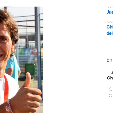
En
Ch