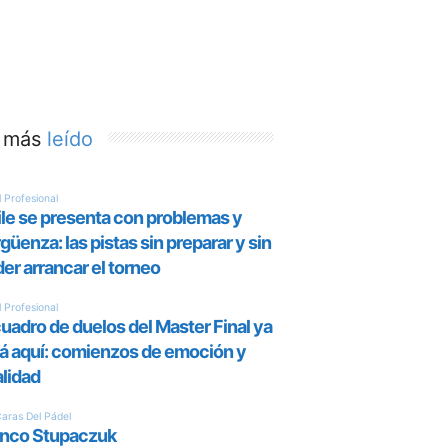
 más
leído