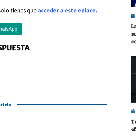
solo tienes que
acceder a este enlace.
L
hatsApp
s
c
SPUESTA
ticia
T
«f