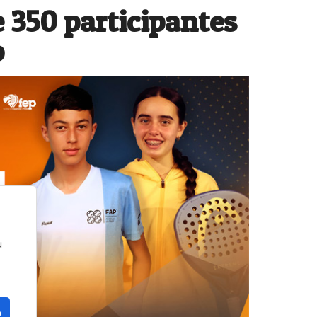
 350 participantes
o
u
o