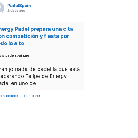
PadelSpain
2 days ago
nergy Padel prepara una cita
on competición y fiesta por
odo lo alto
w.padelspain.net
ran jornada de pádel la que está
reparando Felipe de Energy
adel en uno de
en Facebook
·
Compartir