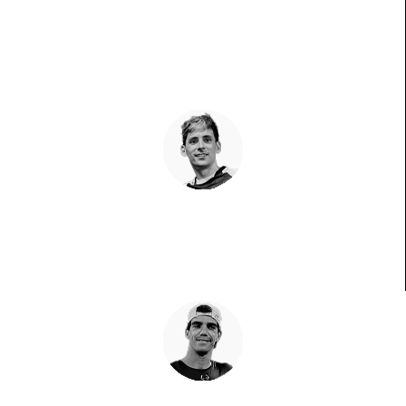
Andrea Ustero
Récord de precocidad
Franco Stupaczuk
El chaqueño empieza a volar