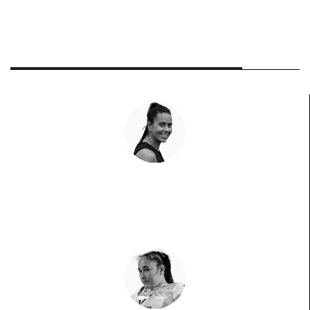
Las Caras del Pádel
Sofia Araújo
La 'leona de Lisboa' vuelve a rugir