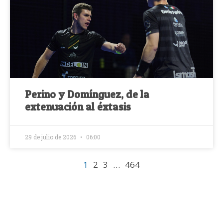
Perino y Domínguez, de la
extenuación al éxtasis
29 de julio de 2026
06:00
1
2
3
…
464