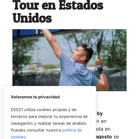
Tour en Estados
Unidos
Valoramos tu privacidad
EDS21 utiliza cookies propias y de
El
Rafa Nadal Academy Padel Tour by
terceros para mejorar tu experiencia de
Playtomic
cerrará su primera edición en
navegación y realizar tareas de análisis.
Estados Unidos con una última parada en
Puedes consultar nuestra
política de
Nueva York
, donde del
14 al 16 de agosto
se
cookies
.