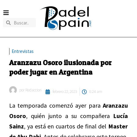
Entrevistas
Aranzazu Osoro ilusionada por
poder jugar en Argentina
por
Redaccion
febrero 22, 2023
8:24 am
La temporada comenzó ayer para
Aranzazu
Osoro
, quién junto a su compañera
Lucía
Sainz
, ya está en cuartos de final del
Master
de Abu Dabi.
Antes de celebrarse este torneo,