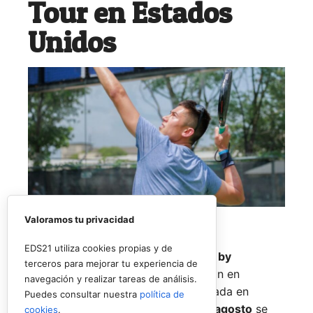
Tour en Estados
Unidos
Valoramos tu privacidad
EDS21 utiliza cookies propias y de
El
Rafa Nadal Academy Padel Tour by
terceros para mejorar tu experiencia de
Playtomic
cerrará su primera edición en
navegación y realizar tareas de análisis.
Estados Unidos con una última parada en
Puedes consultar nuestra
política de
Nueva York
, donde del
14 al 16 de agosto
se
cookies
.