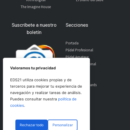
The Imagine House
Suscríbete a nuestro
Secciones
boletín
Portada
Pádel Profesional
Pádel Amateur
Pádel Internacional
Valoramos tu privacidad
Entrevistas
Material
EDS21 utiliza cookies propias y de
World Padel Awards
terceros para mejorar tu experiencia de
Contacto
navegación y realizar tareas de análisis.
Publicidad
Puedes consultar nuestra
política de
Aviso Legal
cookies
.
Rechazar todo
Personalizar