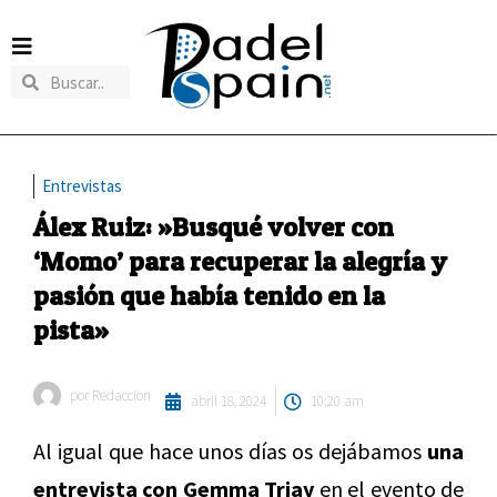
Entrevistas
Álex Ruiz: »Busqué volver con
‘Momo’ para recuperar la alegría y
pasión que había tenido en la
pista»
por
Redaccion
abril 18, 2024
10:20 am
Al igual que hace unos días os dejábamos
una
entrevista con Gemma Triay
en el evento de