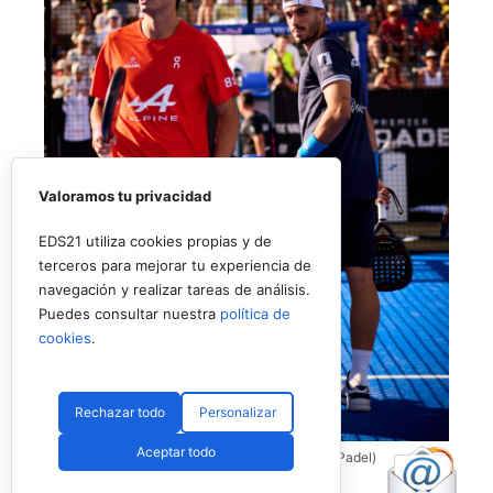
Valoramos tu privacidad
EDS21 utiliza cookies propias y de
terceros para mejorar tu experiencia de
navegación y realizar tareas de análisis.
Puedes consultar nuestra
política de
cookies
.
Rechazar todo
Personalizar
Aceptar todo
Coello y Galán, dos rivales fantásticos (Premier Padel)