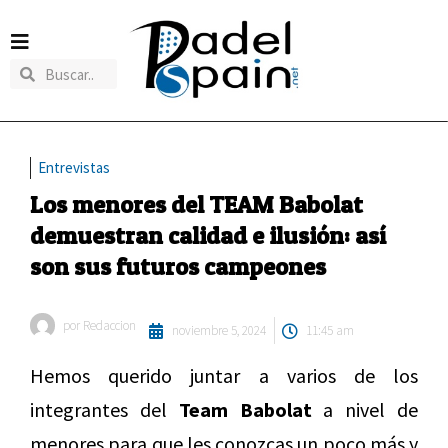
Entrevistas
Los menores del TEAM Babolat
demuestran calidad e ilusión: así
son sus futuros campeones
por
Redaccion
noviembre 5, 2024
11:45 am
Hemos querido juntar a varios de los
integrantes del
Team Babolat
a nivel de
menores para que les conozcas un poco más y