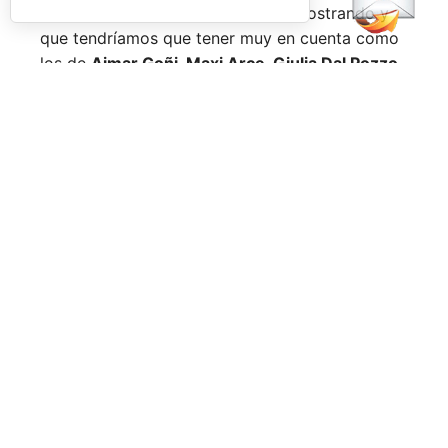
Nombres propios que se han ido mostrando y
que tendríamos que tener muy en cuenta como
los de
Aimar Goñi, Maxi Arce, Giulia Dal Pozzo,
más recientemente
Javi Leal
y
Fran Guerrero
y
otros como los de
Miguel Lamperti
o
Alejandra
Salazar,
a los que siempre recordaremos, y que
están en su etapa más «disfrutona» del pádel,
pensando más en vivir cada partido al máximo
que en los puntos o los títulos.
No por ello hemos de olvidarnos de
Arturo
Coello
y
Agustín Tapia,
que rigen con mano de
hierro el circuito pero que tienen en
Ale Galán
y
en
Fede Chingotto
a dos competidores
sublimes. Dos parejas llamadas a marcar una
época por lo difícil que es jugarles (no digamos
ya ganarles) y que cuando están en su pico de
forma, son una delicia y que, precisamente por