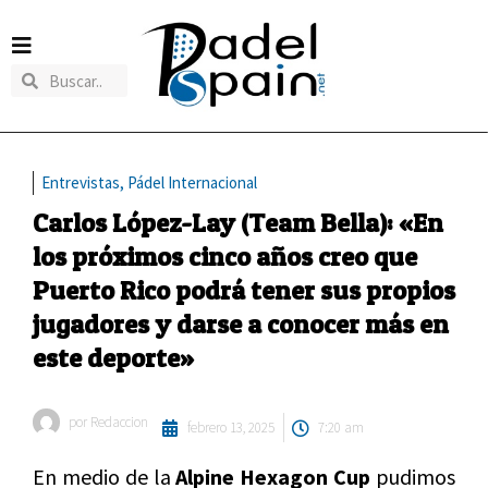
Entrevistas
,
Pádel Internacional
Carlos López-Lay (Team Bella): «En
los próximos cinco años creo que
Puerto Rico podrá tener sus propios
jugadores y darse a conocer más en
este deporte»
por
Redaccion
febrero 13, 2025
7:20 am
En medio de la
Alpine Hexagon Cup
pudimos