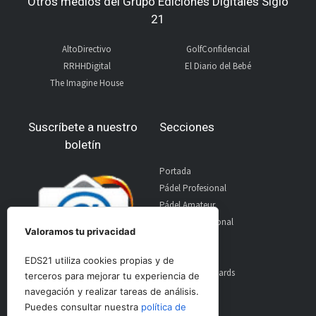
Otros medios del Grupo Ediciones Digitales Siglo
21
AltoDirectivo
GolfConfidencial
RRHHDigital
El Diario del Bebé
The Imagine House
Suscríbete a nuestro
Secciones
boletín
Portada
Pádel Profesional
Pádel Amateur
Pádel Internacional
Valoramos tu privacidad
Entrevistas
Material
EDS21 utiliza cookies propias y de
World Padel Awards
terceros para mejorar tu experiencia de
Contacto
navegación y realizar tareas de análisis.
Publicidad
Puedes consultar nuestra
política de