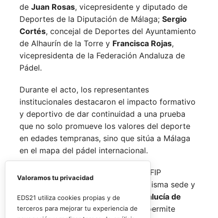
de
Juan Rosas
, vicepresidente y diputado de
Deportes de la Diputación de Málaga;
Sergio
Cortés
, concejal de Deportes del Ayuntamiento
de Alhaurín de la Torre y
Francisca Rojas
,
vicepresidenta de la Federación Andaluza de
Pádel.
Durante el acto, los representantes
institucionales destacaron el impacto formativo
y deportivo de dar continuidad a una prueba
que no solo promueve los valores del deporte
en edades tempranas, sino que sitúa a Málaga
en el mapa del pádel internacional.
De forma paralela al desarrollo del FIP
Valoramos tu privacidad
Promises, la FAP organizará en la misma sede y
fechas los
Internacionales de Andalucía de
EDS21 utiliza cookies propias y de
Menores 2026
. Esta cita paralela permite
terceros para mejorar tu experiencia de