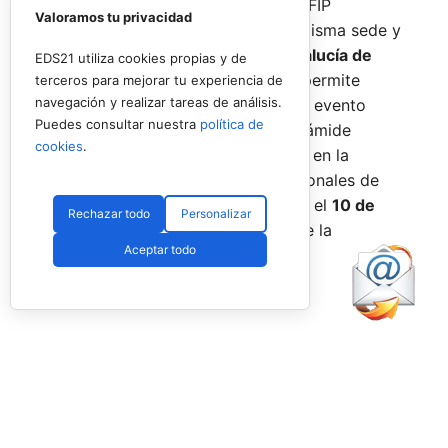
De forma paralela al desarrollo del FIP
Valoramos tu privacidad
Promises, la FAP organizará en la misma sede y
fechas los
Internacionales de Andalucía de
EDS21 utiliza cookies propias y de
Menores 2026
. Esta cita paralela permite
terceros para mejorar tu experiencia de
navegación y realizar tareas de análisis.
incorporar la categoría
benjamín
al evento
Puedes consultar nuestra
política de
global, completando así toda la pirámide
cookies
.
formativa.
El plazo para registrarse en la
categoría benjamín de los Internacionales de
Andalucía permanece abierto hasta el
10 de
Rechazar todo
Personalizar
agosto
a través de la web oficial de la
Aceptar todo
Federación.
Facebook