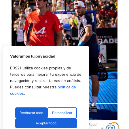
Valoramos tu privacidad
EDS21 utiliza cookies propias y de
terceros para mejorar tu experiencia de
navegación y realizar tareas de análisis.
Puedes consultar nuestra
política de
cookies
.
Rechazar todo
Personalizar
Aceptar todo
Coello y Galán, dos rivales fantásticos (Premier Padel)