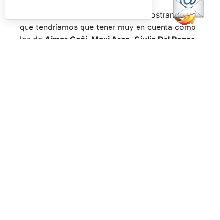
Nombres propios que se han ido mostrando y
que tendríamos que tener muy en cuenta como
los de
Aimar Goñi, Maxi Arce, Giulia Dal Pozzo,
más recientemente
Javi Leal
y
Fran Guerrero
y
otros como los de
Miguel Lamperti
o
Alejandra
Salazar,
a los que siempre recordaremos, y que
están en su etapa más «disfrutona» del pádel,
pensando más en vivir cada partido al máximo
que en los puntos o los títulos.
No por ello hemos de olvidarnos de
Arturo
Coello
y
Agustín Tapia,
que rigen con mano de
hierro el circuito pero que tienen en
Ale Galán
y
en
Fede Chingotto
a dos competidores
sublimes. Dos parejas llamadas a marcar una
época por lo difícil que es jugarles (no digamos
ya ganarles) y que cuando están en su pico de