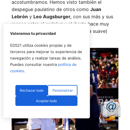
acostumbramos. Hemos visto también el
despegue paulatino de otros como
Juan
Lebrón
y
Leo Augsburger,
con sus más y sus
menos entre el andaluz y el, hasta hace muy
poco, tóxico (por decirlo de manera suave)
Valoramos tu privacidad
representante del argentino.
EDS21 utiliza cookies propias y de
terceros para mejorar tu experiencia de
navegación y realizar tareas de análisis.
Puedes consultar nuestra
política de
cookies
.
Rechazar todo
Personalizar
Aceptar todo