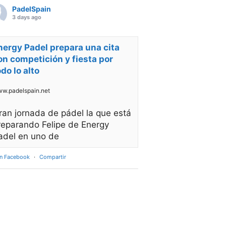
PadelSpain
3 days ago
nergy Padel prepara una cita
on competición y fiesta por
odo lo alto
w.padelspain.net
ran jornada de pádel la que está
reparando Felipe de Energy
adel en uno de
en Facebook
·
Compartir