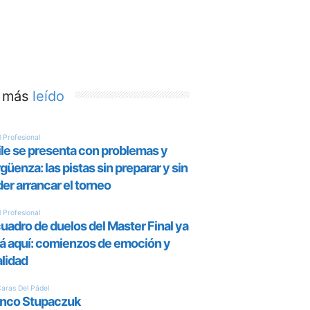
 más
leído