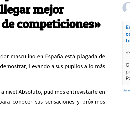
 llegar mejor
o de competiciones»
E
c
t
ww
dor masculino en España está plagada de
G
 demostrar, llevando a sus pupilos a lo más
p
P
a nivel Absoluto, pudimos entrevistarle en
Ver 
para conocer sus sensaciones y próximos