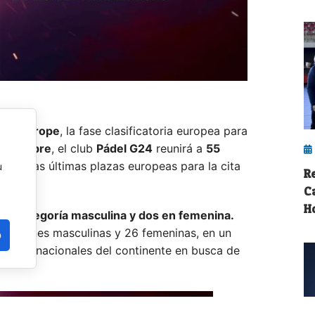
iers Europe
, la fase clasificatoria europea para
eptiembre
, el club
Pádel G24
reunirá a
55
n por las últimas plazas europeas para la cita
u
R
C
H
en categoría masculina y dos en femenina.
lecciones masculinas y 26 femeninas, en un
o
inados nacionales del continente en busca de