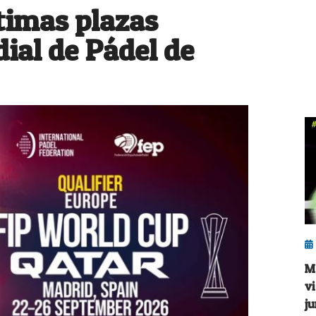
ltimas plazas
ial de Pádel de
M
v
j