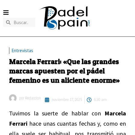
Entrevistas
Marcela Ferrari: «Que las grandes
marcas apuesten por el pádel
femenino es un aliciente enorme»
por
Redaccion
noviembre 17, 2025
6:30 am
Tuvimos la suerte de hablar con
Marcela
Ferrari
hace unas cuantas fechas y, como en
ella suele ser habitual, nos transmitió una