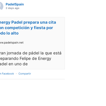
PadelSpain
2 days ago
nergy Padel prepara una cita
on competición y fiesta por
odo lo alto
w.padelspain.net
ran jornada de pádel la que está
reparando Felipe de Energy
adel en uno de
en Facebook
·
Compartir