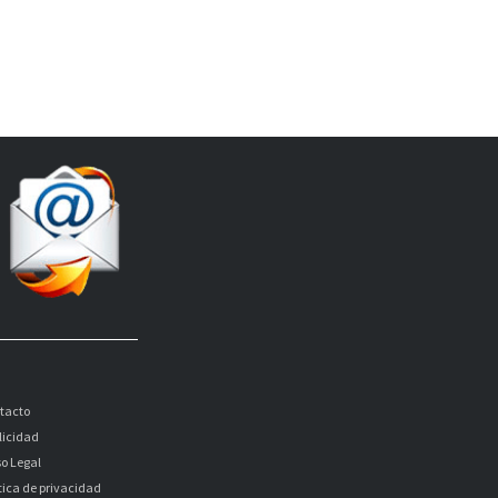
tacto
licidad
so Legal
itica de privacidad