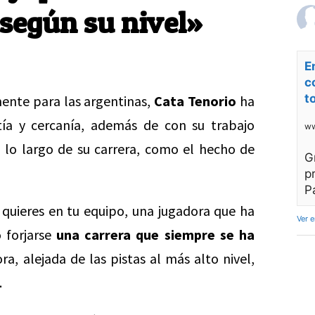
 según su nivel»
E
c
t
mente para las argentinas,
Cata Tenorio
ha
tía y cercanía, además de con su trabajo
ww
 lo largo de su carrera, como el hecho de
G
p
P
quieres en tu equipo, una jugadora que ha
Ver 
 forjarse
una carrera que siempre se ha
a, alejada de las pistas al más alto nivel,
.