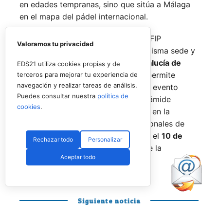
en edades tempranas, sino que sitúa a Málaga
en el mapa del pádel internacional.
De forma paralela al desarrollo del FIP
Valoramos tu privacidad
Promises, la FAP organizará en la misma sede y
fechas los
Internacionales de Andalucía de
EDS21 utiliza cookies propias y de
Menores 2026
. Esta cita paralela permite
terceros para mejorar tu experiencia de
navegación y realizar tareas de análisis.
incorporar la categoría
benjamín
al evento
Puedes consultar nuestra
política de
global, completando así toda la pirámide
cookies
.
formativa.
El plazo para registrarse en la
categoría benjamín de los Internacionales de
Andalucía permanece abierto hasta el
10 de
Rechazar todo
Personalizar
agosto
a través de la web oficial de la
Aceptar todo
Federación.
Siguiente noticia