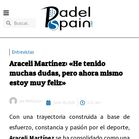
Entrevistas
Araceli Martínez: «He tenido
muchas dudas, pero ahora mismo
estoy muy feliz»
por
Redaccion
junio 18, 2026
6:22 am
Con una trayectoria construida a base de
esfuerzo, constancia y pasión por el deporte,
Araceli Martínez
se ha consolidado como una