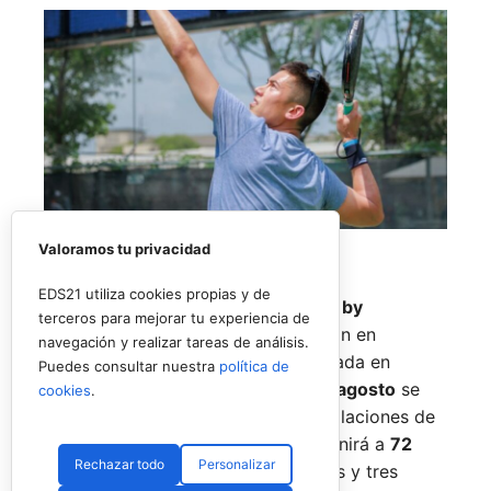
Valoramos tu privacidad
EDS21 utiliza cookies propias y de
El
Rafa Nadal Academy Padel Tour by
terceros para mejorar tu experiencia de
Playtomic
cerrará su primera edición en
navegación y realizar tareas de análisis.
Estados Unidos con una última parada en
Puedes consultar nuestra
política de
Nueva York
, donde del
14 al 16 de agosto
se
cookies
.
disputará el torneo final en las instalaciones de
Reserve Hudson Yards
. La cita reunirá a
72
Rechazar todo
Personalizar
jugadores
, repartidos en 36 parejas y tres