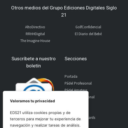
Otros medios del Grupo Ediciones Digitales Siglo
21
AltoDirectivo
GolfConfidencial
RRHHDigital
El Diario del Bebé
The Imagine House
Suscríbete a nuestro
Secciones
boletín
Portada
Pádel Profesional
Pádel Amateur
Pádel Internacional
Valoramos tu privacidad
Entrevistas
Material
EDS21 utiliza cookies propias y de
World Padel Awards
terceros para mejorar tu experiencia de
Contacto
navegación y realizar tareas de análisis.