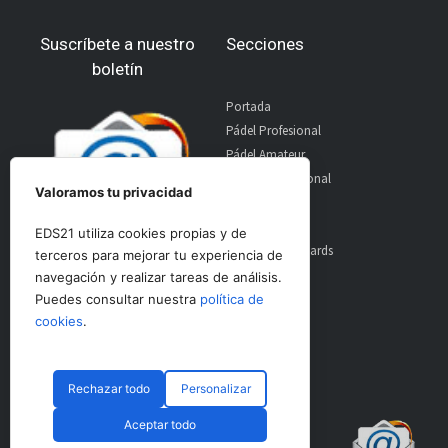
Suscríbete a nuestro
Secciones
boletín
Portada
Pádel Profesional
Pádel Amateur
Pádel Internacional
Valoramos tu privacidad
Entrevistas
Material
EDS21 utiliza cookies propias y de
World Padel Awards
terceros para mejorar tu experiencia de
Contacto
navegación y realizar tareas de análisis.
Publicidad
Puedes consultar nuestra
política de
Aviso Legal
cookies
.
Rechazar todo
Personalizar
© CopyRight 2024 PadelSpain
Aceptar todo