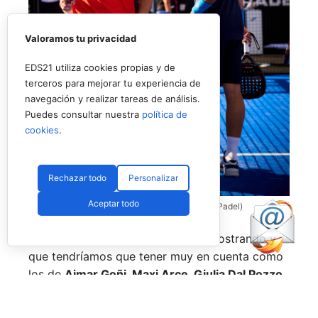
Valoramos tu privacidad
EDS21 utiliza cookies propias y de
terceros para mejorar tu experiencia de
navegación y realizar tareas de análisis.
Puedes consultar nuestra
política de
cookies
.
Rechazar todo
Personalizar
Aceptar todo
Coello y Galán, dos rivales fantásticos (Premier Padel)
Nombres propios que se han ido mostrando y
que tendríamos que tener muy en cuenta como
los de
Aimar Goñi, Maxi Arce, Giulia Dal Pozzo,
más recientemente
Javi Leal
y
Fran Guerrero
y
otros como los de
Miguel Lamperti
o
Alejandra