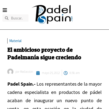
Material
El ambicioso proyecto de
Padelmanía sigue creciendo
por
Redaccion
mayo 25, 2012
8:58 am
Padel Spain.-
Los representantes de la mayor
cadena especialista en productos de pádel
acaban de inaugurar un nuevo punto de
venta, en esta ocasión en la ciudad de