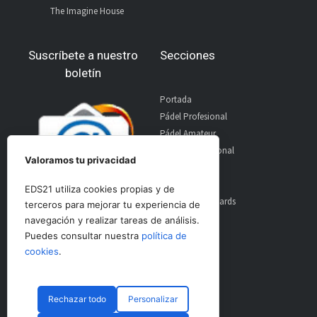
The Imagine House
Suscríbete a nuestro
Secciones
boletín
Portada
Pádel Profesional
Pádel Amateur
Pádel Internacional
Valoramos tu privacidad
Entrevistas
Material
EDS21 utiliza cookies propias y de
World Padel Awards
terceros para mejorar tu experiencia de
Contacto
navegación y realizar tareas de análisis.
Publicidad
Puedes consultar nuestra
política de
Aviso Legal
cookies
.
Rechazar todo
Personalizar