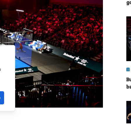
g
u
B
ba
o
curso deportivo, y conviene hacer una