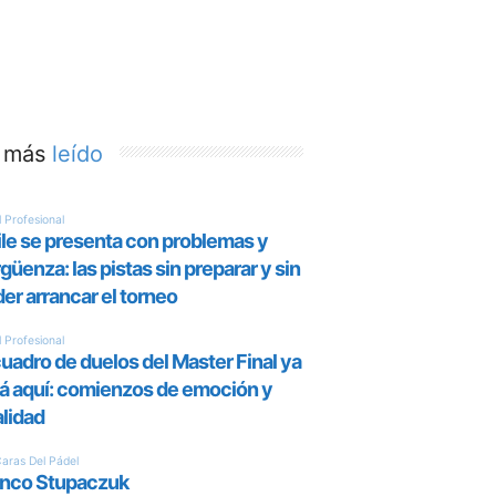
 más
leído