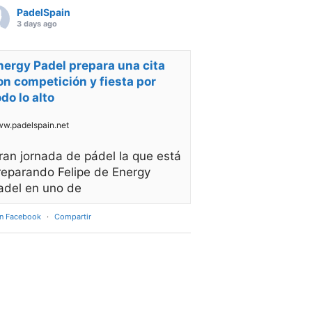
PadelSpain
3 days ago
nergy Padel prepara una cita
on competición y fiesta por
odo lo alto
w.padelspain.net
ran jornada de pádel la que está
reparando Felipe de Energy
adel en uno de
en Facebook
·
Compartir