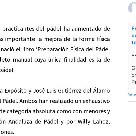
e practicantes del pádel ha aumentado de
E
c
s importante la mejora de la forma física
t
ació el libro ‘Preparación Física del Pádel
ww
leto manual cuya única finalidad es la de
G
pádel.
p
P
a Expósito y José Luis Gutiérrez del Álamo
Ver 
el Pádel. Ambos han realizado un exhaustivo
s de categoría absoluta como con menores y
ión Andaluza de Pádel y por Willy Lahoz,
iones.