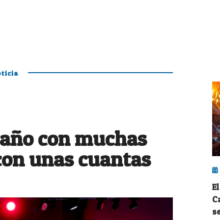
ticia
 año con muchas
con unas cuantas
E
C
s