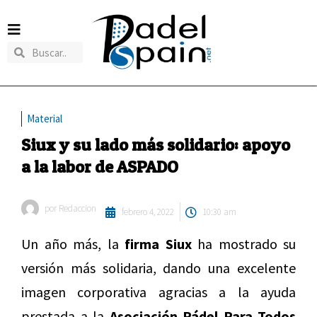
Material
Siux y su lado más solidario: apoyo
a la labor de ASPADO
por
Redaccion
febrero 4, 2022
10:30 am
Un año más, la
firma Siux
ha mostrado su
versión más solidaria, dando una excelente
imagen corporativa agracias a la ayuda
prestada a la
Asociación Pádel Para Todos