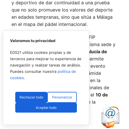
y deportivo de dar continuidad a una prueba
que no solo promueve los valores del deporte
en edades tempranas, sino que sitúa a Málaga
en el mapa del pádel internacional.
De forma paralela al desarrollo del FIP
Valoramos tu privacidad
Promises, la FAP organizará en la misma sede y
fechas los
Internacionales de Andalucía de
EDS21 utiliza cookies propias y de
Menores 2026
. Esta cita paralela permite
terceros para mejorar tu experiencia de
navegación y realizar tareas de análisis.
incorporar la categoría
benjamín
al evento
Puedes consultar nuestra
política de
global, completando así toda la pirámide
cookies
.
formativa.
El plazo para registrarse en la
categoría benjamín de los Internacionales de
Andalucía permanece abierto hasta el
10 de
Rechazar todo
Personalizar
agosto
a través de la web oficial de la
Aceptar todo
Federación.