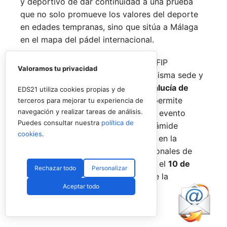
y deportivo de dar continuidad a una prueba
que no solo promueve los valores del deporte
en edades tempranas, sino que sitúa a Málaga
en el mapa del pádel internacional.
De forma paralela al desarrollo del FIP
Valoramos tu privacidad
Promises, la FAP organizará en la misma sede y
fechas los
Internacionales de Andalucía de
EDS21 utiliza cookies propias y de
Menores 2026
. Esta cita paralela permite
terceros para mejorar tu experiencia de
navegación y realizar tareas de análisis.
incorporar la categoría
benjamín
al evento
Puedes consultar nuestra
política de
global, completando así toda la pirámide
cookies
.
formativa.
El plazo para registrarse en la
categoría benjamín de los Internacionales de
Andalucía permanece abierto hasta el
10 de
Rechazar todo
Personalizar
agosto
a través de la web oficial de la
Aceptar todo
Federación.