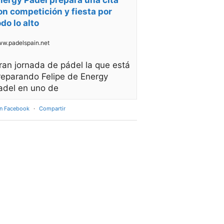
nergy Padel prepara una cita
on competición y fiesta por
odo lo alto
w.padelspain.net
ran jornada de pádel la que está
reparando Felipe de Energy
adel en uno de
en Facebook
·
Compartir