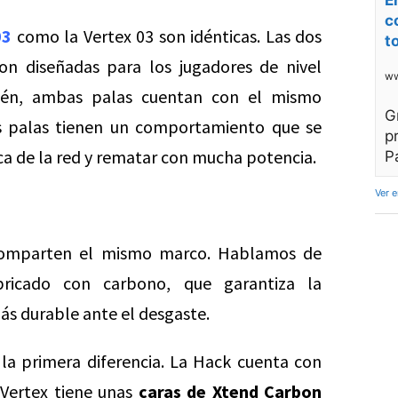
E
c
03
como la Vertex 03 son idénticas. Las dos
t
ron diseñadas para los jugadores de nivel
ww
ién, ambas palas cuentan con el mismo
G
s palas tienen un comportamiento que se
p
rca de la red y rematar con mucha potencia.
P
Ver 
mparten el mismo marco. Hablamos de
icado con carbono, que garantiza la
 más durable ante el desgaste.
la primera diferencia. La Hack cuenta con
Vertex tiene unas
caras de Xtend Carbon