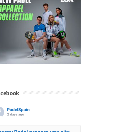
acebook
PadelSpain
2 days ago