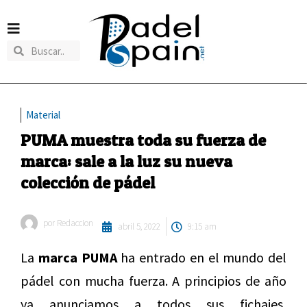
Material
PUMA muestra toda su fuerza de
marca: sale a la luz su nueva
colección de pádel
por
Redaccion
abril 5, 2022
9:15 am
La
marca PUMA
ha entrado en el mundo del
pádel con mucha fuerza. A principios de año
ya anunciamos a todos sus fichajes,