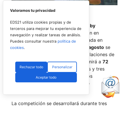
Valoramos tu privacidad
EDS21 utiliza cookies propias y de
El
Rafa Nadal Academy Padel Tour by
terceros para mejorar tu experiencia de
Playtomic
cerrará su primera edición en
navegación y realizar tareas de análisis.
Estados Unidos con una última parada en
Puedes consultar nuestra
política de
Nueva York
, donde del
14 al 16 de agosto
se
cookies
.
disputará el torneo final en las instalaciones de
Reserve Hudson Yards
. La cita reunirá a
72
Rechazar todo
Personalizar
jugadores
, repartidos en 36 parejas y tres
categorías, para decidir a los últimos
Aceptar todo
campeones del circuito en territorio
estadounidense.
La competición se desarrollará durante tres
jornadas. Tras una fase de grupos entre el
viernes y el sábado, los mejores equipos
accederán a las finales del domingo, en una