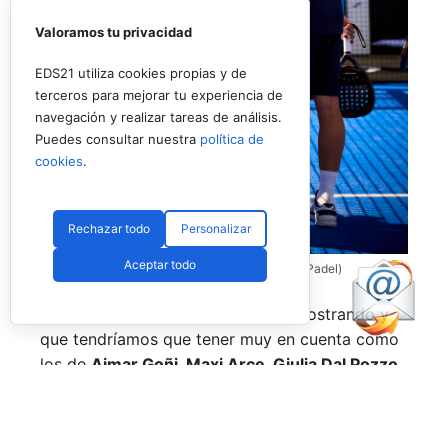
Valoramos tu privacidad
EDS21 utiliza cookies propias y de
terceros para mejorar tu experiencia de
navegación y realizar tareas de análisis.
Puedes consultar nuestra
política de
cookies
.
Rechazar todo
Personalizar
Aceptar todo
Coello y Galán, dos rivales fantásticos (Premier Padel)
Nombres propios que se han ido mostrando y
que tendríamos que tener muy en cuenta como
los de
Aimar Goñi, Maxi Arce, Giulia Dal Pozzo,
más recientemente
Javi Leal
y
Fran Guerrero
y
otros como los de
Miguel Lamperti
o
Alejandra
Salazar,
a los que siempre recordaremos, y que