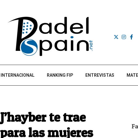
INTERNACIONAL
RANKING FIP
ENTREVISTAS
MATE
J’hayber te trae
F
para las mujeres