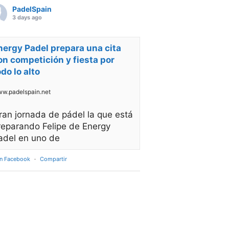
PadelSpain
3 days ago
nergy Padel prepara una cita
on competición y fiesta por
odo lo alto
w.padelspain.net
ran jornada de pádel la que está
reparando Felipe de Energy
adel en uno de
en Facebook
·
Compartir