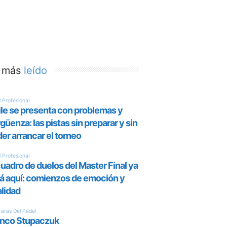
 más
leído