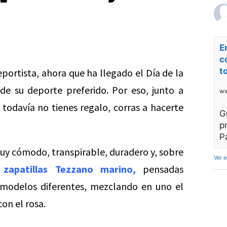
E
c
t
eportista, ahora que ha llegado el Día de la
de su deporte preferido. Por eso, junto a
ww
 todavía no tienes regalo, corras a hacerte
G
p
P
y cómodo, transpirable, duradero y, sobre
Ver 
s
zapatillas Tezzano marino,
pensadas
 modelos diferentes, mezclando en uno el
con el rosa.