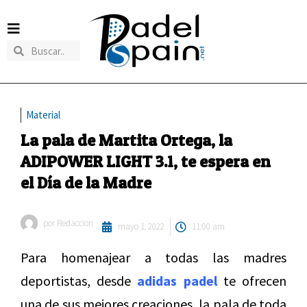
Material
La pala de Martita Ortega, la
ADIPOWER LIGHT 3.1, te espera en
el Día de la Madre
por
Redaccion
mayo 1, 2022
11:00 am
Para homenajear a todas las madres
deportistas, desde
adidas padel
te ofrecen
una de sus mejores creaciones, la pala de toda