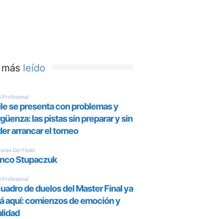
 más
leído