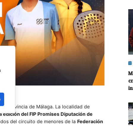
u
M
c
i
o
n la provincia de Málaga. La localidad de
a edición del FIP Promises Diputación de
ados del circuito de menores de la
Federación
liega en cuatro continentes.