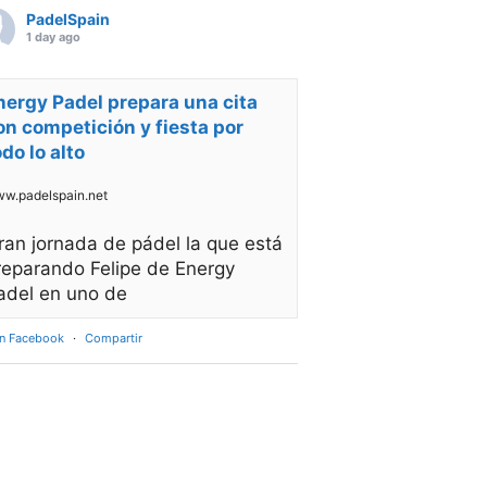
PadelSpain
1 day ago
nergy Padel prepara una cita
on competición y fiesta por
odo lo alto
w.padelspain.net
ran jornada de pádel la que está
reparando Felipe de Energy
adel en uno de
en Facebook
·
Compartir