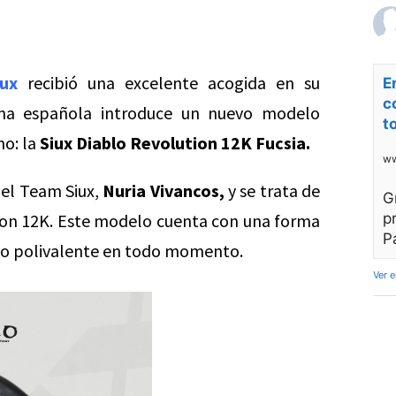
iux
recibió una excelente acogida en su
E
c
rma española introduce un nuevo modelo
t
o: la
Siux Diablo Revolution 12K Fucsia.
ww
del Team Siux,
Nuria Vivancos,
y se trata de
G
ion 12K. Este modelo cuenta con una forma
p
P
ego polivalente en todo momento.
Ver 