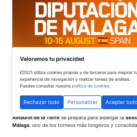
Valoramos tu privacidad
EDS21 utiliza cookies propias y de terceros para mejorar t
experiencia de navegación y realizar tareas de análisis.
Puedes consultar nuestra
política de cookies
.
Rechazar todo
Personalizar
Aceptar tod
El pádel base internacional vuelve a fijar su mirada e
Alhaurín de la Torre
se prepara para albergar la
sext
Málaga
, uno de los torneos más longevos y consolid
Internacional de Pádel (FIP)
, cuya estructura se desp