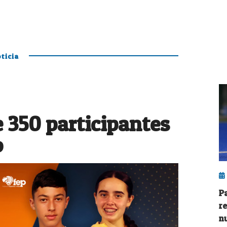
ticia
 350 participantes
o
P
r
n