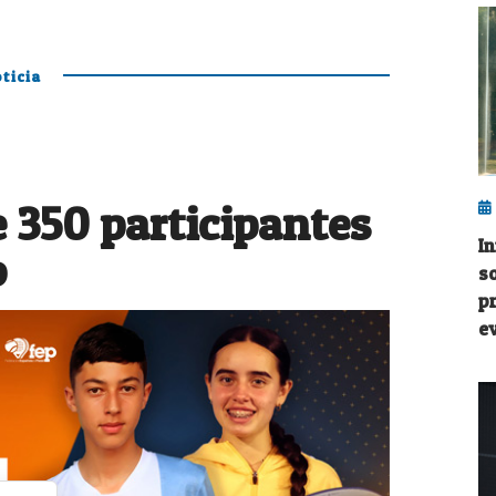
ticia
 350 participantes
I
o
s
p
e