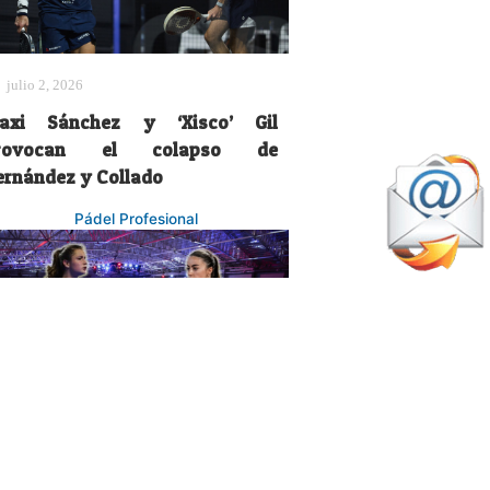
julio 2, 2026
axi Sánchez y ‘Xisco’ Gil
rovocan el colapso de
ernández y Collado
Pádel Profesional
julio 23, 2026
artina Calvo y Claudia