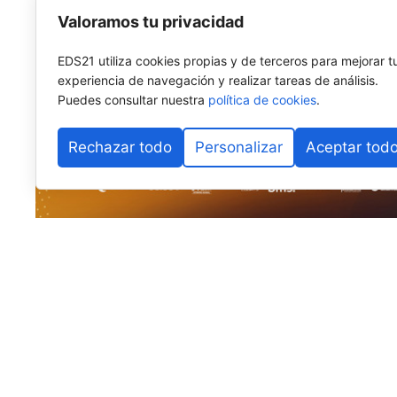
Valoramos tu privacidad
EDS21 utiliza cookies propias y de terceros para mejorar t
experiencia de navegación y realizar tareas de análisis.
Puedes consultar nuestra
política de cookies
.
Rechazar todo
Personalizar
Aceptar tod
El pádel base internacional vuelve a fijar su mirada e
Alhaurín de la Torre
se prepara para albergar la
sext
Málaga
, uno de los torneos más longevos y consolid
Internacional de Pádel (FIP)
, cuya estructura se desp
Organizado por la
Federación Andaluza de Pádel (F