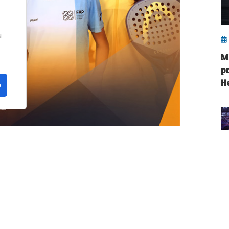
u
M
p
H
o
n la provincia de Málaga. La localidad de
a edición del FIP Promises Diputación de
ados del circuito de menores de la
Federación
liega en cuatro continentes.
M
AP)
con el patrocinio y colaboración de la