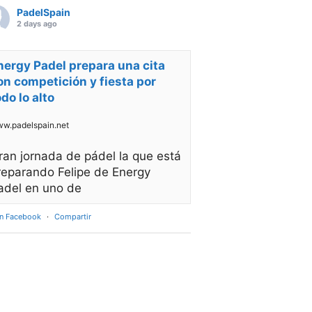
PadelSpain
2 days ago
nergy Padel prepara una cita
on competición y fiesta por
odo lo alto
w.padelspain.net
ran jornada de pádel la que está
reparando Felipe de Energy
adel en uno de
en Facebook
·
Compartir