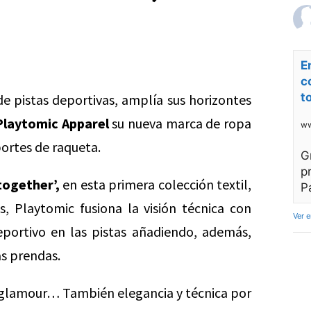
E
c
t
e pistas deportivas, amplía sus horizontes
Playtomic Apparel
su nueva marca de ropa
ww
ortes de raqueta.
G
p
together’,
en esta primera colección textil,
P
 Playtomic fusiona la visión técnica con
Ver 
portivo en las pistas añadiendo, además,
as prendas.
y glamour… También elegancia y técnica por