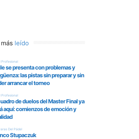
 más
leído