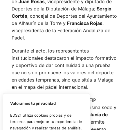
de
Juan Rosas
, vicepresidente y diputado de
Deportes de la Diputación de Málaga;
Sergio
Cortés
, concejal de Deportes del Ayuntamiento
de Alhaurín de la Torre y
Francisca Rojas
,
vicepresidenta de la Federación Andaluza de
Pádel.
Durante el acto, los representantes
institucionales destacaron el impacto formativo
y deportivo de dar continuidad a una prueba
que no solo promueve los valores del deporte
en edades tempranas, sino que sitúa a Málaga
en el mapa del pádel internacional.
De forma paralela al desarrollo del FIP
Valoramos tu privacidad
Promises, la FAP organizará en la misma sede y
fechas los
Internacionales de Andalucía de
EDS21 utiliza cookies propias y de
Menores 2026
. Esta cita paralela permite
terceros para mejorar tu experiencia de
navegación y realizar tareas de análisis.
incorporar la categoría
benjamín
al evento