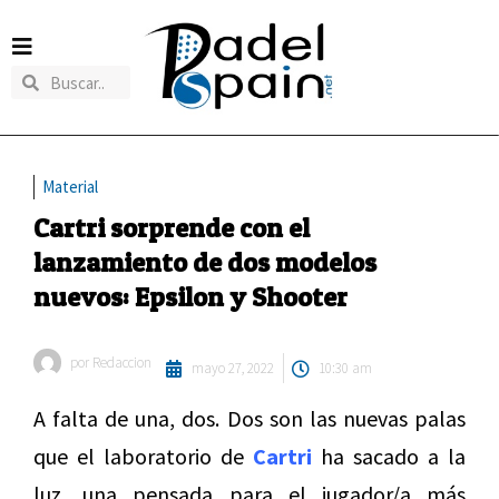
Material
Cartri sorprende con el
lanzamiento de dos modelos
nuevos: Epsilon y Shooter
por
Redaccion
mayo 27, 2022
10:30 am
A falta de una, dos. Dos son las nuevas palas
que el laboratorio de
Cartri
ha sacado a la
luz, una pensada para el jugador/a más