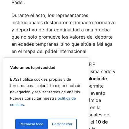
Pádel.
Durante el acto, los representantes
institucionales destacaron el impacto formativo
y deportivo de dar continuidad a una prueba
que no solo promueve los valores del deporte
en edades tempranas, sino que sitúa a Málaga
en el mapa del pádel internacional.
De forma paralela al desarrollo del FIP
Valoramos tu privacidad
Promises, la FAP organizará en la misma sede y
fechas los
Internacionales de Andalucía de
EDS21 utiliza cookies propias y de
Menores 2026
. Esta cita paralela permite
terceros para mejorar tu experiencia de
navegación y realizar tareas de análisis.
incorporar la categoría
benjamín
al evento
Puedes consultar nuestra
política de
global, completando así toda la pirámide
cookies
.
formativa.
El plazo para registrarse en la
categoría benjamín de los Internacionales de
Andalucía permanece abierto hasta el
10 de
Rechazar todo
Personalizar
agosto
a través de la web oficial de la