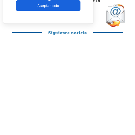
Aceptar todo
Federación.
Siguiente noticia
PÁDEL PROFESIONAL
Otro día en la
oficina de Mariano
y Curro para
disfrutar y soñar