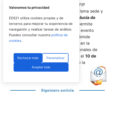
De forma paralela al desarrollo del FIP
Valoramos tu privacidad
Promises, la FAP organizará en la misma sede y
fechas los
Internacionales de Andalucía de
EDS21 utiliza cookies propias y de
Menores 2026
. Esta cita paralela permite
terceros para mejorar tu experiencia de
navegación y realizar tareas de análisis.
incorporar la categoría
benjamín
al evento
Puedes consultar nuestra
política de
global, completando así toda la pirámide
cookies
.
formativa.
El plazo para registrarse en la
categoría benjamín de los Internacionales de
Andalucía permanece abierto hasta el
10 de
Rechazar todo
Personalizar
agosto
a través de la web oficial de la
Aceptar todo
Federación.
Siguiente noticia
PÁDEL PROFESIONAL