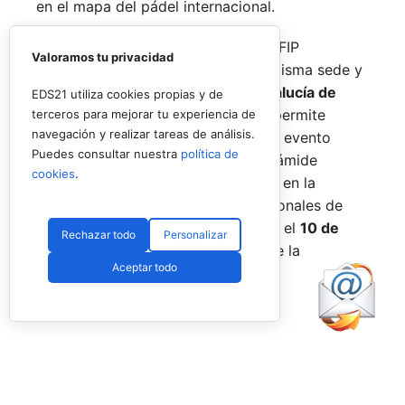
en el mapa del pádel internacional.
De forma paralela al desarrollo del FIP
Valoramos tu privacidad
Promises, la FAP organizará en la misma sede y
fechas los
Internacionales de Andalucía de
EDS21 utiliza cookies propias y de
Menores 2026
. Esta cita paralela permite
terceros para mejorar tu experiencia de
navegación y realizar tareas de análisis.
incorporar la categoría
benjamín
al evento
Puedes consultar nuestra
política de
global, completando así toda la pirámide
cookies
.
formativa.
El plazo para registrarse en la
categoría benjamín de los Internacionales de
Andalucía permanece abierto hasta el
10 de
Rechazar todo
Personalizar
agosto
a través de la web oficial de la
Aceptar todo
Federación.