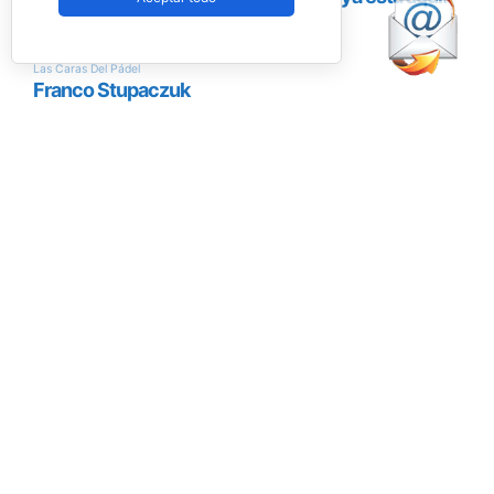
campeones del circuito en territorio
estadounidense.
La competición se desarrollará durante tres
jornadas. Tras una fase de grupos entre el
viernes y el sábado, los mejores equipos
accederán a las finales del domingo, en una
jornada que combinará deporte y actividades
para los asistentes con el objetivo de convertir
el evento en una experiencia más allá de la
competición. Música en directo, activaciones y
espacios de ocio completarán la programación.