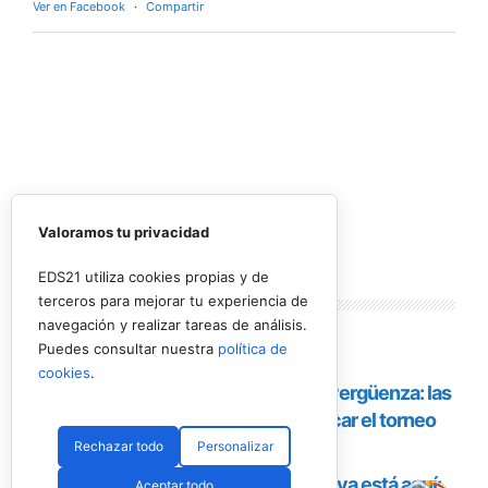
Valoramos tu privacidad
EDS21 utiliza cookies propias y de
El
Rafa Nadal Academy Padel Tour by
terceros para mejorar tu experiencia de
Playtomic
cerrará su primera edición en
navegación y realizar tareas de análisis.
Estados Unidos con una última parada en
Puedes consultar nuestra
política de
Nueva York
, donde del
14 al 16 de agosto
se
cookies
.
disputará el torneo final en las instalaciones de
Reserve Hudson Yards
. La cita reunirá a
72
Rechazar todo
Personalizar
jugadores
, repartidos en 36 parejas y tres
categorías, para decidir a los últimos
Aceptar todo