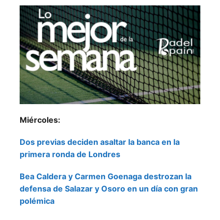
Miércoles:
Dos previas deciden asaltar la banca en la
primera ronda de Londres
Bea Caldera y Carmen Goenaga destrozan la
defensa de Salazar y Osoro en un día con gran
polémica