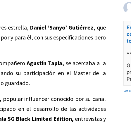
es estrella,
Daniel ‘Sanyo’ Gutiérrez,
que
E
c
por y para él, con sus especificaciones pero
t
ww
u compañero
Agustín Tapia,
se acercaba a la
G
ando su participación en el Master de la
p
P
ido guardado.
Ver 
,
popular influencer conocido por su canal
ipado en el desarrollo de las actividades
ala SG Black Limited Edition,
entrevistas y