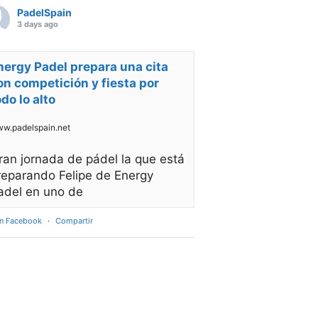
PadelSpain
3 days ago
nergy Padel prepara una cita
on competición y fiesta por
odo lo alto
w.padelspain.net
ran jornada de pádel la que está
reparando Felipe de Energy
adel en uno de
en Facebook
·
Compartir