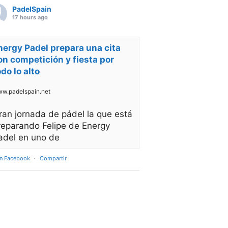
PadelSpain
17 hours ago
nergy Padel prepara una cita
on competición y fiesta por
odo lo alto
w.padelspain.net
ran jornada de pádel la que está
reparando Felipe de Energy
adel en uno de
en Facebook
·
Compartir