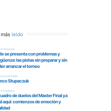
 más
leído