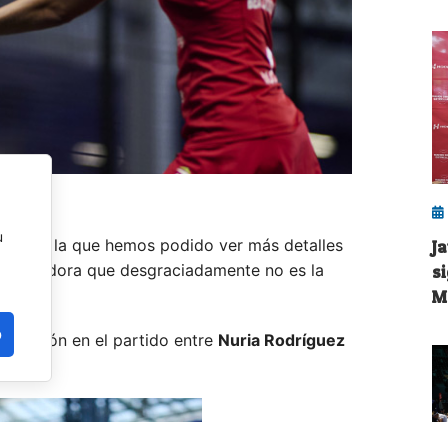
u
juego en la que hemos podido ver más detalles
J
una jugadora que desgraciadamente no es la
s
M
o
a ocasión en el partido entre
Nuria Rodríguez
o.