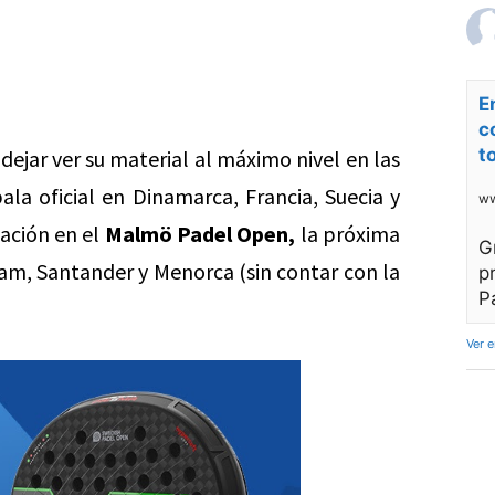
E
c
t
ejar ver su material al máximo nivel en las
ala oficial en Dinamarca, Francia, Suecia y
ww
nación en el
Malmö Padel Open,
la próxima
G
am, Santander y Menorca (sin contar con la
p
P
Ver 