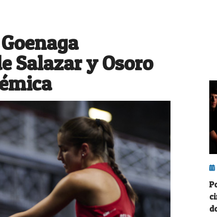
 Goenaga
de Salazar y Osoro
lémica
P
c
d