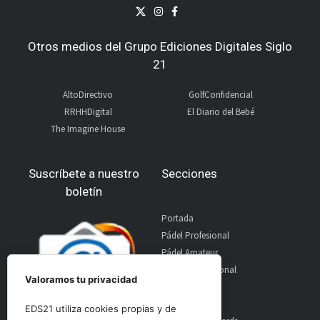
Otros medios del Grupo Ediciones Digitales Siglo
21
AltoDirectivo
GolfConfidencial
RRHHDigital
El Diario del Bebé
The Imagine House
Suscríbete a nuestro
Secciones
boletín
Portada
Pádel Profesional
Pádel Amateur
Pádel Internacional
Valoramos tu privacidad
Entrevistas
Material
EDS21 utiliza cookies propias y de